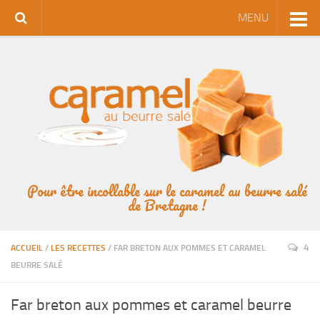
MENU
Pour être incollable sur le caramel au beurre salé
de Bretagne !
4
ACCUEIL
/
LES RECETTES
/
FAR BRETON AUX POMMES ET CARAMEL
BEURRE SALÉ
Far breton aux pommes et caramel beurre