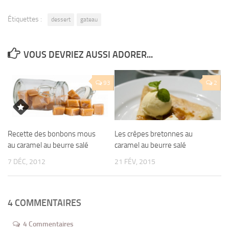
Étiquettes :
dessert
gateau
VOUS DEVRIEZ AUSSI ADORER...
93
2
Recette des bonbons mous
Les crêpes bretonnes au
au caramel au beurre salé
caramel au beurre salé
7 DÉC, 2012
21 FÉV, 2015
4 COMMENTAIRES
4 Commentaires