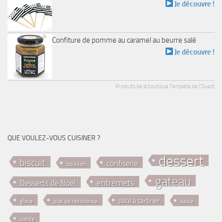
Je découvre !
Confiture de pomme au caramel au beurre salé
Je découvre !
Produits de la boutique Tempête de l'Ouest
QUE VOULEZ-VOUS CUISINER ?
dessert
biscuit
confiserie
boisson
gateau
entremets
Desserts de Noël
pâte à tartiner
glace
plat de résistance
sauce
viande