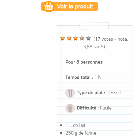
(
17
votes - note:
3,88
sur 5)
Pour
8 personnes
Temps total :
1 h
Type de plat :
Dessert
Difficulté :
Facile
1 L
de
lait
250 g
de
farine