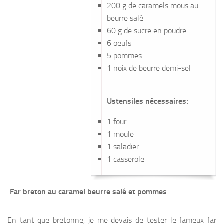
200 g
de
caramels mous au
beurre salé
60 g
de
sucre en poudre
6
oeufs
5
pommes
1 noix
de
beurre demi-sel
Ustensiles nécessaires:
1 four
1 moule
1 saladier
1 casserole
Far breton au caramel beurre salé et pommes
En tant que bretonne, je me devais de tester le fameux far