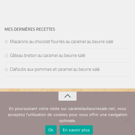
MES DERNIÈRES RECETTES
Macarons au chocolat fourrés au caramel au beurre salé
Gâteau breton au caramel au beurre salé
Clafoutis aux pommes et caramel au beurre salé
En poursuivant votre visite sur caramelaubeurresale.net, vous
Caramel au beurre salé © 2026. Tous droits réservés.
acceptez l'utilisation de cookies pour vous offrir une navigation
Partenaires
|
Contact
|
Mentions légales
optimale.
Ok
En savoir plus